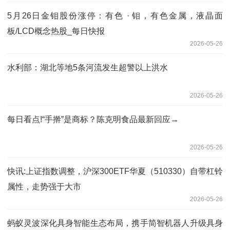
5月26日金钼股份涨停：有色 · 钼，有色金属，液晶面
板/LCD概念热股_每日快报
2026-05-26
水利部：湖北等地5条河流发生超警以上洪水
2026-05-26
每日看点!“手擀”是商标？陈克明食品最新回应→
2026-05-26
快讯:上证指数调整，沪深300ETF华夏（510330）自带杠铃
属性，走势强于大市
2026-05-26
蚂蚁灵波深化具身智能生态布局，携手简智机器人升级具身