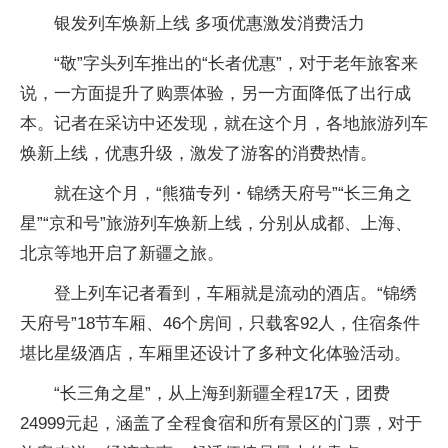
银发列车焕新上线 多项优惠激发消费活力
“敬”字头列车推出的“长者优惠”，对于老年旅客来
说，一方面提升了购票体验，另一方面降低了出行成
本。记者在采访中还发现，就在这个月，各地旅游列车
焕新上线，优惠升级，激发了游客的消费热情。
就在这个月，“熊猫专列・锦绣天府号”“长三角之
星”“京和号”旅游列车焕新上线，分别从成都、上海、
北京等地开启了新疆之旅。
登上列车记者看到，车厢就是流动的酒店。“锦绣
天府号”18节车厢、46个房间，只载客92人，住宿条件
堪比星级酒店，车厢里还设计了多种文化体验活动。
“长三角之星”，从上海到新疆全程17天，团费
24999元起，涵盖了全程食宿和所有景区的门票，对于