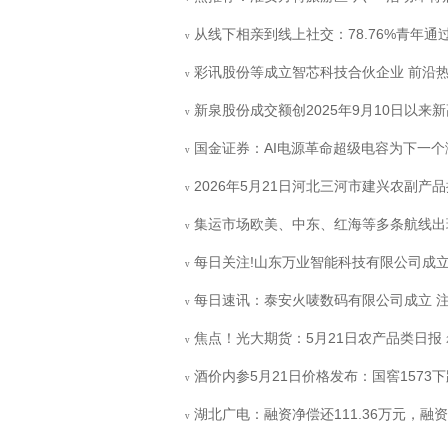
从线下相亲到线上社交：78.76%青年
v
彩讯股份等成立智芯科技合伙企业 前沿
v
新泉股份成交额创2025年9月10日以来新
v
国金证券：AI电源革命超级电容为下一个涨价
v
2026年5月21日河北三河市建兴农副产
v
集运市场欧美、中东、红海等多条航线出
v
每日关注!山东万业智能科技有限公司成立 
v
每日速讯：泰安火唛数码有限公司成立 注
v
焦点！光大期货：5月21日农产品类日报
v
酒价内参5月21日价格发布：国窖1573
v
湖北广电：融资净偿还111.36万元，融资
v