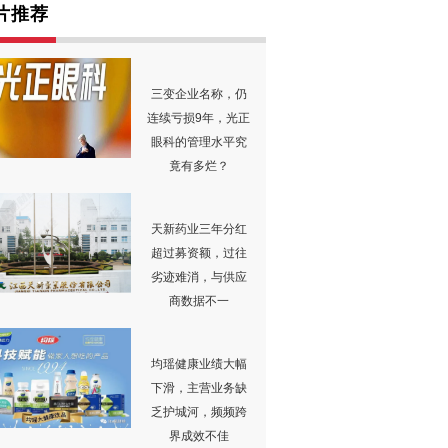
片推荐
三变企业名称，仍
连续亏损9年，光正
眼科的管理水平究
竟有多烂？
天新药业三年分红
超过募资额，过往
劣迹难消，与供应
商数据不一
均瑶健康业绩大幅
下滑，主营业务缺
乏护城河，频频跨
界成效不佳