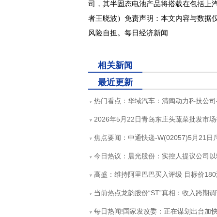
司，其半固态电池产品将搭载在包括上
者王晓波）免责声明：本文内容与数据
风险自担。每日经济新闻
关键词：
固态电池产品
华域汽车
汽车电池企业
相关新闻
最近更新
热门看点：华域汽车：清陶动力科技公司半
v
2026年5月22日青岛东庄头蔬菜批发市
v
焦点要闻：中通快递-W(02057)5月21日斥
v
今日热议：晨光股份：实控人提议公司以
v
高盛：维持阿里巴巴买入评级 目标价18
v
当前热点龙韵股份“ST”真相：收入跨期调节
v
每日热闻!国家发改委：正在谋划出台加
v