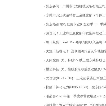
焦点要闻：广州市信恒机械设备有限公司成
v
东莞市万江铁诚精密五金经营部（个体工商户
v
焦点热讯:银行信用卡业务左右手：一手
v
热资讯！工业和信息化部印发指南推动工
v
每日聚焦：YieldMax谷歌期权收入策略E
v
关注：新睿电子: 盈利预测报告及审核报
v
天际股份: 关于持股5%以上股东减持股份
v
模塑科技: 关于控股股东权益变动触及1
v
龙资源(01712.HK)：王宏前获委任为
v
快播：神马电力(603530.SH)：股东陈
v
唯品会2026年第一季度净营收增至266亿
v
热推荐：淮安方特旅游区“六一”活动即将启
v