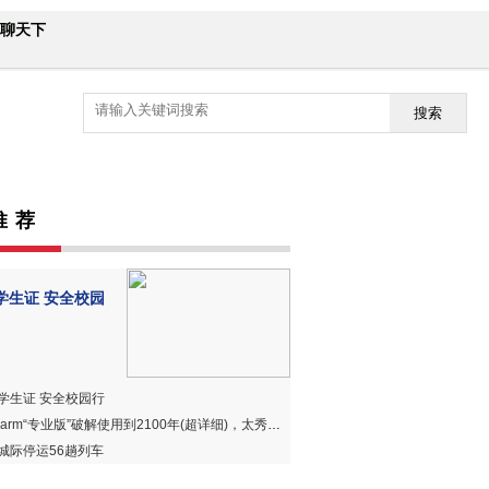
聊天下
搜索
推 荐
学生证 安全校园
学生证 安全校园行
harm“专业版”破解使用到2100年(超详细)，太秀、太赞、太好用！
城际停运56趟列车