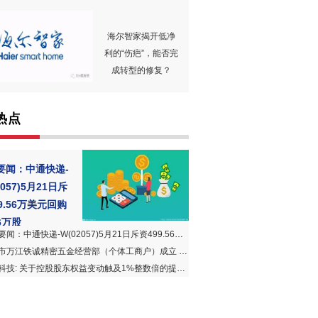
海尔智家揭开低净
利的“伤疤”，能否完
成转型的修复？
热点
要闻：中通快递-
2057)5月21日斥
9.56万美元回购
96万股
：中通快递-W(02057)5月21日斥资499.56万美元回购21.96万股
万江铁诚精密五金经营部（个体工商户）成立 注册资本5万人民币|今日视点
科技: 关于控股股东权益变动触及1%整数倍的提示性公告