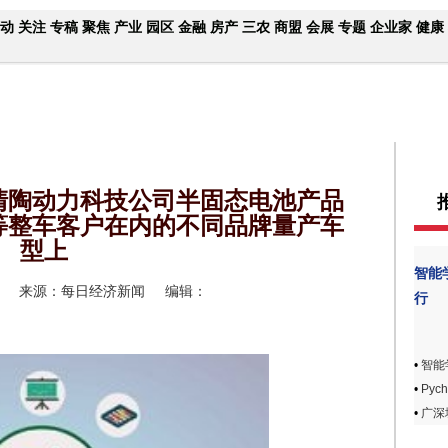
动
关注
专稿
聚焦
产业
园区
金融
房产
三农
商盟
会展
专题
企业家
健康
清陶动力科技公司半固态电池产品
等整车客户在内的不同品牌量产车
型上
智能
来源：每日经济新闻
编辑：
行
•
智能
•
Pyc
•
广深