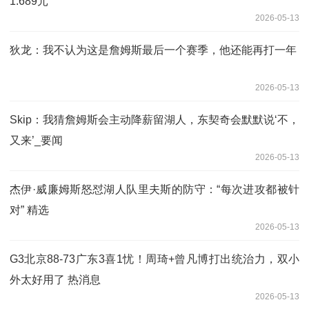
1.689元
2026-05-13
狄龙：我不认为这是詹姆斯最后一个赛季，他还能再打一年
2026-05-13
Skip：我猜詹姆斯会主动降薪留湖人，东契奇会默默说‘不，
又来’_要闻
2026-05-13
杰伊·威廉姆斯怒怼湖人队里夫斯的防守：“每次进攻都被针
对” 精选
2026-05-13
G3北京88-73广东3喜1忧！周琦+曾凡博打出统治力，双小
外太好用了 热消息
2026-05-13