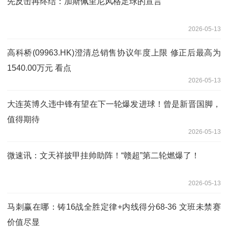
先反击再终结：加斯佩里尼风格足球的宣言
2026-05-13
高科桥(09963.HK)澄清总销售协议年度上限 修正后最高为
1540.00万元 看点
2026-05-13
大连英博久违中锋有望在下一轮爆发进球！曾是新晋国脚，
值得期待
2026-05-13
微速讯：文天祥披甲挂帅助阵！“赣超”第二轮燃爆了！
2026-05-13
马刺赢在哪：铸16战全胜定律+内线得分68-36 文班未禁赛
价值尽显