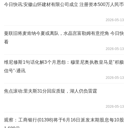
今日快讯:安徽山怀建材有限公司成立 注册资本500万人民币
2026-05-13
曼联旧将麦肯纳今夏或离队，水晶宫富勒姆有意挖角 今日快
看
2026-05-13
维尼修斯1句话化解3个月恩怨：穆里尼奥执教皇马是"积极
信号"-通讯
2026-05-13
焦点滚动:里夫斯31分回应质疑，湖人仍负雷霆
2026-05-13
观察：工商银行(01398)将于6月16日派发末期股息每10股