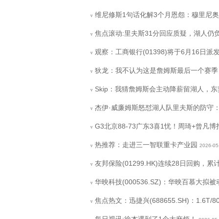
维尼修斯1句话化解3个月恩怨：穆里尼奥
v
焦点滚动:里夫斯31分回应质疑，湖人仍
v
观察：工商银行(01398)将于6月16日派发
v
狄龙：我不认为这是詹姆斯最后一个赛季
v
Skip：我猜詹姆斯会主动降薪留湖人，东
v
杰伊·威廉姆斯怒怼湖人队里夫斯的防守：
v
G3北京88-73广东3喜1忧！周琦+曾
v
热推荐：走进三一智联重卡产业园
2026-05
v
友邦保险(01299.HK)连续28日回购，累计
v
华映科技(000536.SZ)：华映百慕大拟被
v
焦点热文：迅捷兴(688655.SH)：1.6T
v