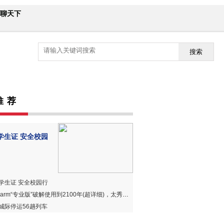
聊天下
搜索
推 荐
学生证 安全校园
学生证 安全校园行
harm“专业版”破解使用到2100年(超详细)，太秀、太赞、太好用！
城际停运56趟列车