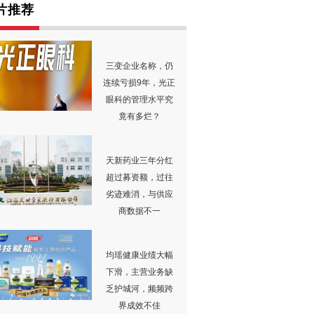
片推荐
三变企业名称，仍
连续亏损9年，光正
眼科的管理水平究
竟有多烂？
天新药业三年分红
超过募资额，过往
劣迹难消，与供应
商数据不一
均瑶健康业绩大幅
下滑，主营业务缺
乏护城河，频频跨
界成效不佳