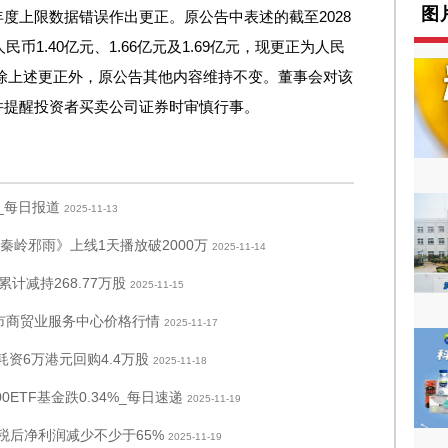
图
度上限数据错误作出更正。原公告中表述的截至2028
币1.40亿元、1.66亿元及1.69亿元，现更正为人民
00万元。除上述更正外，原公告其他内容维持不变。董事会对该
并提醒投资者买卖公司证券时审慎行事。
_每日报道
2025-11-13
：秦岭邪雨》上线1天播放破2000万
2025-11-14
减持268.77万股
2025-11-15
鼎市商贸业服务中心价格行情
2025-11-17
8日耗资6万港元回购4.4万股
2025-11-18
0ETF基金跌0.34%_每日速递
2025-11-19
年度除税后净利润减少不少于65%
2025-11-19