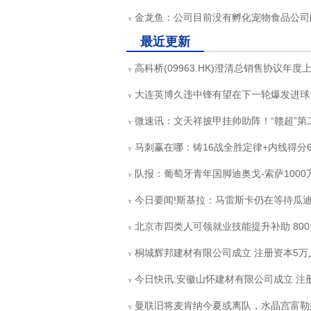
金龙鱼：公司目前没有孵化宠物食品公司
v
最近更新
高科桥(09963.HK)澄清总销售协议年度上
v
大连英博久违中锋有望在下一轮爆发进球
v
微速讯：文天祥披甲挂帅助阵！“赣超”第
v
马刺赢在哪：铸16战全胜定律+内线得分6
v
队报：葡萄牙青年国脚迪奥戈-索萨100
v
今日要闻!斯基拉：马雷斯卡仍在等待瓜
v
北京市四类人可领就业技能提升补助 800
v
桐城辉邦建材有限公司成立 注册资本5万
v
今日快讯:安徽山怀建材有限公司成立 注册
v
曼联旧将麦肯纳今夏或离队，水晶宫富勒
v