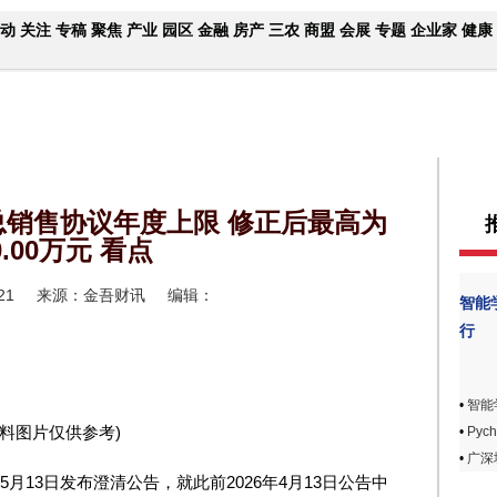
动
关注
专稿
聚焦
产业
园区
金融
房产
三农
商盟
会展
专题
企业家
健康
澄清总销售协议年度上限 修正后最高为
0.00万元 看点
21
来源：金吾财讯
编辑：
智能
行
•
智能
资料图片仅供参考)
•
Pyc
•
广深
6年5月13日发布澄清公告，就此前2026年4月13日公告中