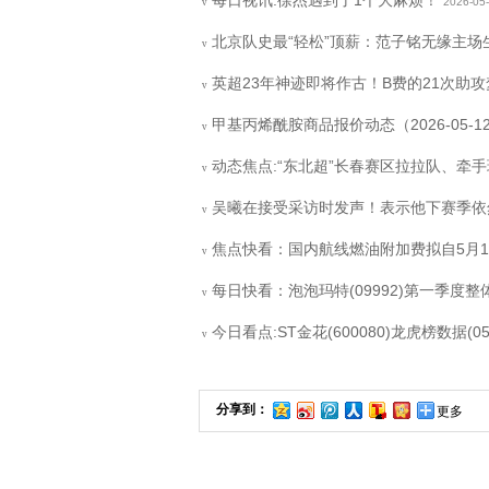
每日视讯:徐杰遇到了1个大麻烦！
2026-05
v
北京队史最“轻松”顶薪：范子铭无缘主场生死
v
英超23年神迹即将作古！B费的21次助
v
甲基丙烯酰胺商品报价动态（2026-05-1
v
动态焦点:“东北超”长春赛区拉拉队、牵
v
吴曦在接受采访时发声！表示他下赛季依
v
焦点快看：国内航线燃油附加费拟自5月16
v
每日快看：泡泡玛特(09992)第一季度整体
v
今日看点:ST金花(600080)龙虎榜数据(05-
v
分享到：
更多