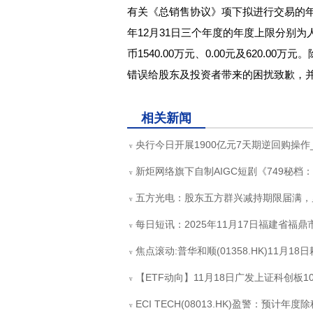
有关《总销售协议》项下拟进行交易的年
年12月31日三个年度的年度上限分别为人民
币1540.00万元、0.00元及620.
错误给股东及投资者带来的困扰致歉，
关键词：
财经频道
财经资讯
相关新闻
央行今日开展1900亿元7天期逆回购操作
v
新炬网络旗下自制AIGC短剧《749秘档
v
五方光电：股东五方群兴减持期限届满，累计
v
每日短讯：2025年11月17日福建省福
v
焦点滚动:普华和顺(01358.HK)11月1
v
【ETF动向】11月18日广发上证科创板10
v
ECI TECH(08013.HK)盈警：预计
v