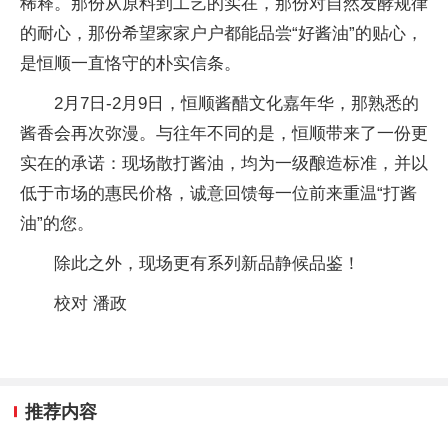
稀释。那份从原料到工艺的实在，那份对自然发酵规律
的耐心，那份希望家家户户都能品尝“好酱油”的贴心，
是恒顺一直恪守的朴实信条。
2月7日-2月9日，恒顺酱醋文化嘉年华，那熟悉的
酱香会再次弥漫。与往年不同的是，恒顺带来了一份更
实在的承诺：现场散打酱油，均为一级酿造标准，并以
低于市场的惠民价格，诚意回馈每一位前来重温“打酱
油”的您。
除此之外，现场更有系列新品静候品鉴！
校对 潘政
推荐内容