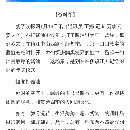
【资料图】
扬子晚报网1月19日讯（通讯员 王娜 记者 万凌云
姜天圣）不打酱油不过年，打了酱油过大年！曾经，每
到岁末，在镇江中山西路恒顺酱醋厂，那一口口敦实的
酱缸会准时打开。木勺探进黝黑发亮的缸中，舀起一勺
油亮醇厚的酱油——这场景，是刻在许多镇江人记忆深
处的年味仪式。
恒顺打酱油
那时的空气里，飘散的不只是酱香，更有一份即将
团圆的暖意，和贯穿四季的人间烟火气。
如今，岁月流转，生活匆匆，超市货架上的调味品
琳琅满目，随取随走。然而，总有一些东西不该被光阴